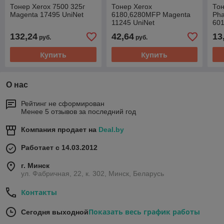
Тонер Xerox 7500 325г
Тонер Xerox
Тон
Magenta 17495 UniNet
6180,6280MFP Magenta
Pha
11245 UniNet
60
Mag
132,24
42,64
13
руб.
руб.
Купить
Купить
О нас
Рейтинг не сформирован
Менее 5 отзывов за последний год
Компания продает на
Deal.by
Работает с 14.03.2012
г. Минск
ул. Фабричная, 22, к. 302, Минск, Беларусь
Контакты
Показать весь график работы
Сегодня выходной