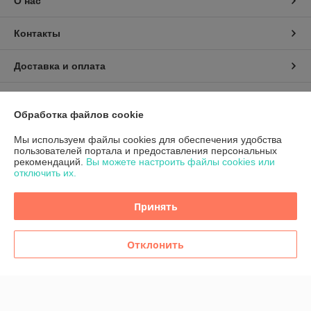
О нас
Контакты
Доставка и оплата
График работы
Обработка файлов cookie
Полная версия сайта
Мы используем файлы cookies для обеспечения удобства
пользователей портала и предоставления персональных
рекомендаций.
Вы можете настроить файлы cookies или
Политика обработки cookies
отключить их.
Сайт создан на платформе Deal.by
Принять
Отклонить
Информация для покупателя