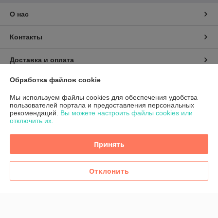
О нас
Контакты
Доставка и оплата
Обработка файлов cookie
График работы
Мы используем файлы cookies для обеспечения удобства
пользователей портала и предоставления персональных
Полная версия сайта
рекомендаций.
Вы можете настроить файлы cookies или
отключить их.
Политика обработки cookies
Принять
Сайт создан на платформе Deal.by
Отклонить
Информация для покупателя