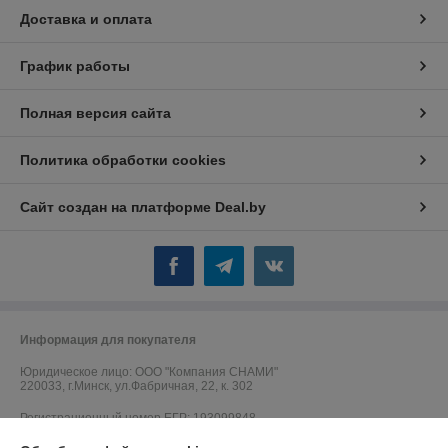
Доставка и оплата
График работы
Полная версия сайта
Политика обработки cookies
Сайт создан на платформе Deal.by
Информация для покупателя
Юридическое лицо:
ООО "Компания СНАМИ"
220033, г.Минск, ул.Фабричная, 22, к. 302
Регистрационный номер ЕГР: 193099848