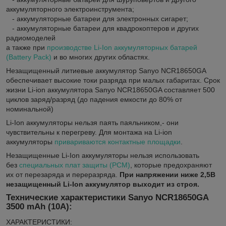
аккумуляторного электроинструмента;
- аккумуляторные батареи для электронных сигарет;
- аккумуляторные батареи для квадрокоптеров и других
радиомоделей
а также при
производстве Li-Ion аккумуляторных батарей
(Battery Pack)
и во многих других областях.
Незащищенный литиевые аккумулятор Sanyo NCR18650GA
обеспечивает высокие токи разряда при малых габаритах. Срок
жизни Li-ion аккумулятора Sanyo NCR18650GA составляет 500
циклов заряд/разряд (до падения емкости до 80% от
номинальной)
Li-Ion аккумуляторы нельзя паять паяльником,- они
чувствительны к перегреву. Для монтажа на Li-ion
аккумуляторы
привариваются контактные площадки
.
Незащищенные Li-Ion аккумуляторы нельзя использовать
без
специальных плат защиты (PCM)
, которые предохраняют
их от перезаряда и переразряда.
При напряжении ниже 2,5В
незащищенный Li-Ion аккумулятор выходит из строя.
Технические характеристики Sanyo NCR18650GA
3500 mAh (10A):
ХАРАКТЕРИСТИКИ: