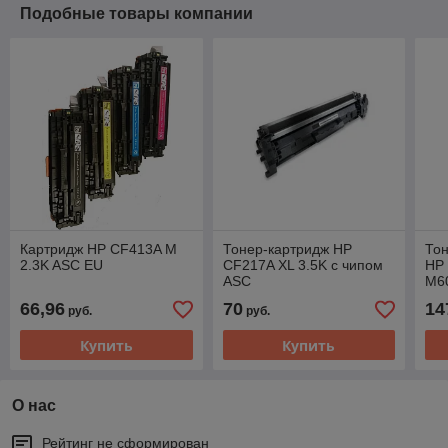
Подобные товары компании
Картридж HP CF413A M
Тонер-картридж HP
Тон
2.3K ASC EU
CF217A XL 3.5K с чипом
HP 
ASC
M6
(AS
66,96
70
14
руб.
руб.
Купить
Купить
О нас
Рейтинг не сформирован