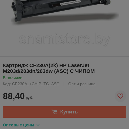
Картридж CF230A(2k) HP LaserJet
M203d/203dn/203dw (ASC) С ЧИПОМ
В наличии
Код: CF230A_+CHIP_TC_ASC
Опт и розница
88,40
руб.
Купить
Оптовые цены