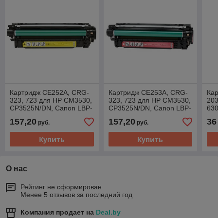
Картридж CE252A, CRG-
Картридж CE253A, CRG-
Ка
323, 723 для HP CM3530,
323, 723 для HP CM3530,
203
CP3525N/DN, Canon LBP-
CP3525N/DN, Canon LBP-
630
CL7550CDN, 7750CDN
CL7550CDN, 7750CDN
157,20
157,20
36
руб.
руб.
желтый с чипом (SPI)
пурпурный с чипом (SPI)
Купить
Купить
О нас
Рейтинг не сформирован
Менее 5 отзывов за последний год
Компания продает на
Deal.by