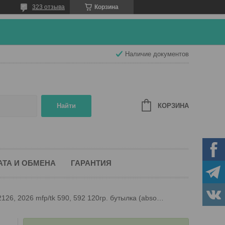
323 отзыва
Корзина
Наличие документов
КОРЗИНА
Найти
АТА И ОБМЕНА
ГАРАНТИЯ
Тонер kyocera fs c 5250, 2626, 2526, 2126, 2026 mfp/tk 590, 592 120гр. бутылка (absolute black) (пурпурный)