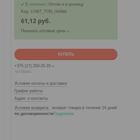
В наличии
Оптом и в розницу
Код:
17467_TON_UniNet
61,12
руб.
Показать оптовые цены
КУПИТЬ
+375 (17) 250-25-33
тел/факс
Условия оплаты и доставки
График работы
Адрес и контакты
возврат товара в течение 14 дней
по договоренности
Подробнее