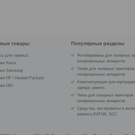
ные товары
Популярные разделы
сы для сервиса
Фотобарабаны для лазерных п
копировальных аппаратов
жи Xerox
Тонер для лазерных принтеров
джи Samsung
копировальных аппаратов
жи HP / Hewlett-Packard
Комплектующие для картридже
джи OKI
заряда, ракель
Чипы для лазерных принтеров 
копировальных аппаратов
Средства, инструменты и аксе
ремонта KATUN, SCC