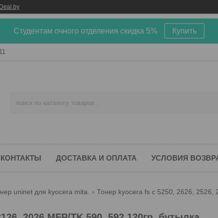
Deal.by
Студентам очного отделения скидка 5%
Купить
11
КОНТАКТЫ
ДОСТАВКА И ОПЛАТА
УСЛОВИЯ ВОЗВР
нер uninet для kyocera mita.
2126, 2026 MFP/TK 590, 592 120гр. бутылка