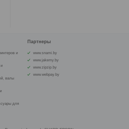
Партнеры
ринтеров и
www.snami.by
www.jakemy.by
 и
www.zipzip.by
www.webpay.by
й, валы
и
ссуары для