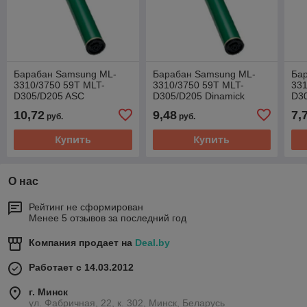
Барабан Samsung ML-
Барабан Samsung ML-
Ба
3310/3750 59T MLT-
3310/3750 59T MLT-
331
D305/D205 ASC
D305/D205 Dinamick
D3
10,72
9,48
7,
руб.
руб.
Купить
Купить
О нас
Рейтинг не сформирован
Менее 5 отзывов за последний год
Компания продает на
Deal.by
Работает с 14.03.2012
г. Минск
ул. Фабричная, 22, к. 302, Минск, Беларусь