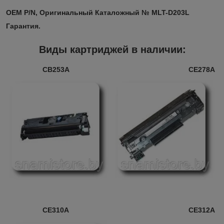
OEM P/N, Оригинальный Каталожный № MLT-D203L
Гарантия.
Виды картриджей в наличии:
CB253A
CE278A
CE310A
CE312A