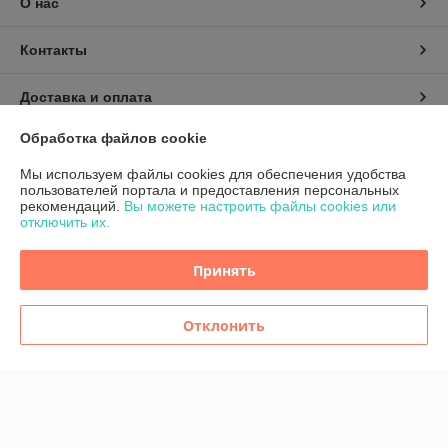
О нас
Контакты
Доставка и оплата
Обработка файлов cookie
График работы
Мы используем файлы cookies для обеспечения удобства
пользователей портала и предоставления персональных
Полная версия сайта
рекомендаций.
Вы можете настроить файлы cookies или
отключить их.
Политика обработки cookies
Принять
Сайт создан на платформе Deal.by
Отклонить
Информация для покупателя