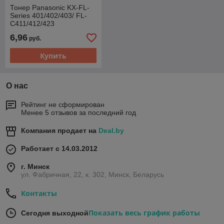
Тонер Panasonic KX-FL-
Series 401/402/403/ FL-
C411/412/423
универсальный, 120 гр.
6,96
руб.
бутылка ASC Premium
Купить
О нас
Рейтинг не сформирован
Менее 5 отзывов за последний год
Компания продает на
Deal.by
Работает с 14.03.2012
г. Минск
ул. Фабричная, 22, к. 302, Минск, Беларусь
Контакты
Показать весь график работы
Сегодня выходной