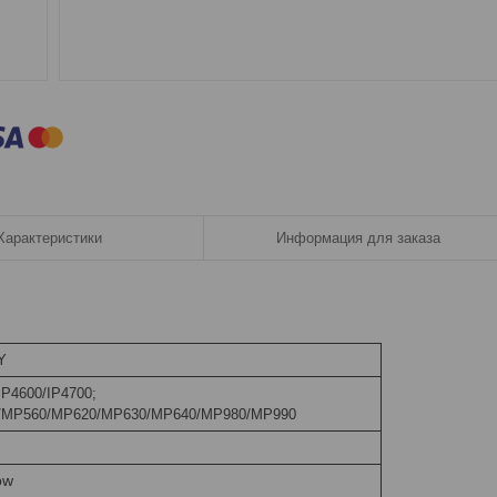
Характеристики
Информация для заказа
Y
IP4600/IP4700;
/MP560/MP620/MP630/MP640/MP980/MP990
ow