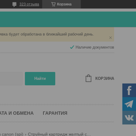
323 отзыва
Корзина
явка будет обработана в ближайший рабочий день.
Наличие документов
КОРЗИНА
Найти
АТА И ОБМЕНА
ГАРАНТИЯ
canon (spi)
Струйный картридж желтый canon cli-521 y spi