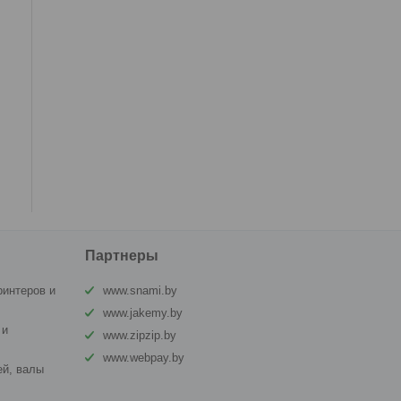
Партнеры
ринтеров и
www.snami.by
www.jakemy.by
 и
www.zipzip.by
www.webpay.by
й, валы