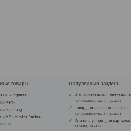
ные товары
Популярные разделы
сы для сервиса
Фотобарабаны для лазерных п
копировальных аппаратов
жи Xerox
Тонер для лазерных принтеров
джи Samsung
копировальных аппаратов
жи HP / Hewlett-Packard
Комплектующие для картридже
джи OKI
заряда, ракель