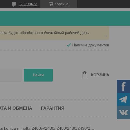
323 отзыва
Корзина
явка будет обработана в ближайший рабочий день.
Наличие документов
КОРЗИНА
Найти
АТА И ОБМЕНА
ГАРАНТИЯ
Картридж konica minolta 2400w/2430/ 2450/2480/2490/2500/2530/2550/2590 красный с чипом, mc2400 magenta (spi)