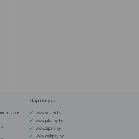
Партнеры
ринтеров и
www.snami.by
www.jakemy.by
 и
www.zipzip.by
www.webpay.by