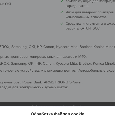
Комплектующие для картридже
джи OKI
заряда, ракель
Чипы для лазерных принтеров 
копировальных аппаратов
Средства, инструменты и аксе
ремонта KATUN, SCC
X, Samsung, OKI, HP, Canon, Kyocera Mita, Brother, Konica Minol
ерных принтеров, копировальных аппаратов и МФУ.
OX, Samsung, OKI, HP, Canon, Kyocera Mita, Brother, Konica Minolt
ые головные устройства, мультимедиа центры. Автомобильные вид
аккумуляторы, Power Bank ARMSTRIONG SPower.
адки для электрических зубных щеток.
Сайт создан на платформе Deal.by
Политика обработки файлов cookies
Обработка файлов cookie