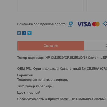
Описание
Тонер картридж HP CM3530/CP3525N/DN / Canon LBP
OEM P/N, Оригинальный Каталожный № CE250A /CRG
Гарантия.
Технология печати: лазерная.
Тип: тонер картридж
Цвет: черный
Совместимость с принтерами: HP CM3530/CP3525N/