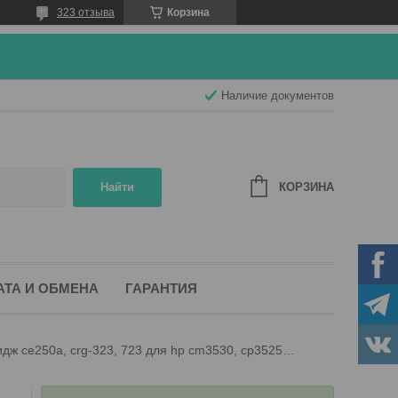
323 отзыва
Корзина
Наличие документов
КОРЗИНА
Найти
АТА И ОБМЕНА
ГАРАНТИЯ
Картридж ce250a, crg-323, 723 для hp cm3530, cp3525n/dn, canon lbp-cl7550cdn, 7750cdn черный с чипом (spi)