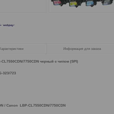
Характеристики
Информация для заказа
-CL7550CDN/7750CDN черный с чипом​ (SPI)
-323/723
DN / Canon LBP-CL7550CDN/7750CDN