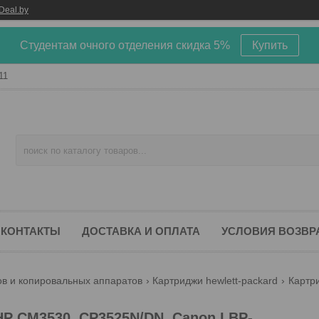
Deal.by
Студентам очного отделения скидка 5%
Купить
11
КОНТАКТЫ
ДОСТАВКА И ОПЛАТА
УСЛОВИЯ ВОЗВР
ов и копировальных аппаратов
Картриджи hewlett-packard
HP CM3530, CP3525N/DN, Canon LBP-