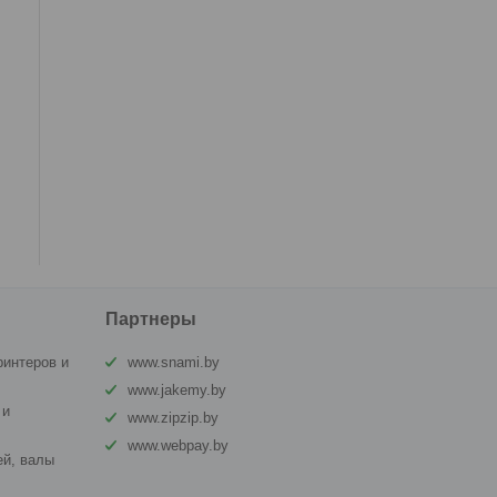
Партнеры
ринтеров и
www.snami.by
www.jakemy.by
 и
www.zipzip.by
www.webpay.by
й, валы