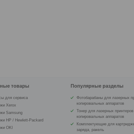
ные товары
Популярные разделы
сы для сервиса
Фотобарабаны для лазерных п
копировальных аппаратов
жи Xerox
Тонер для лазерных принтеров
джи Samsung
копировальных аппаратов
жи HP / Hewlett-Packard
Комплектующие для картридже
джи OKI
заряда, ракель