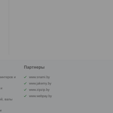
Партнеры
ринтеров и
www.snami.by
www.jakemy.by
 и
www.zipzip.by
www.webpay.by
й, валы
и