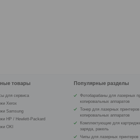
ные товары
Популярные разделы
сы для сервиса
Фотобарабаны для лазерных п
копировальных аппаратов
жи Xerox
Тонер для лазерных принтеров
джи Samsung
копировальных аппаратов
жи HP / Hewlett-Packard
Комплектующие для картридже
джи OKI
заряда, ракель
Чипы для лазерных принтеров 