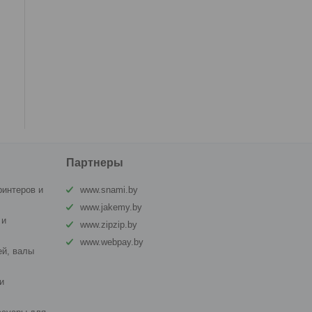
Партнеры
ринтеров и
www.snami.by
www.jakemy.by
 и
www.zipzip.by
www.webpay.by
й, валы
и