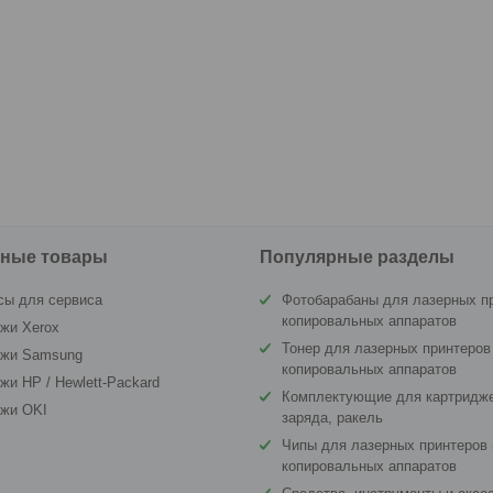
ные товары
Популярные разделы
сы для сервиса
Фотобарабаны для лазерных п
копировальных аппаратов
жи Xerox
Тонер для лазерных принтеров
джи Samsung
копировальных аппаратов
жи HP / Hewlett-Packard
Комплектующие для картридже
джи OKI
заряда, ракель
Чипы для лазерных принтеров 
копировальных аппаратов