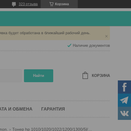
323 отзыва
Корзина
явка будет обработана в ближайший рабочий день.
Наличие документов
КОРЗИНА
Найти
АТА И ОБМЕНА
ГАРАНТИЯ
non.
Тонер hp 1010/1020/1022/1200/1300/5l/6l/1100/ax универсальный 1кг. (asc premium)