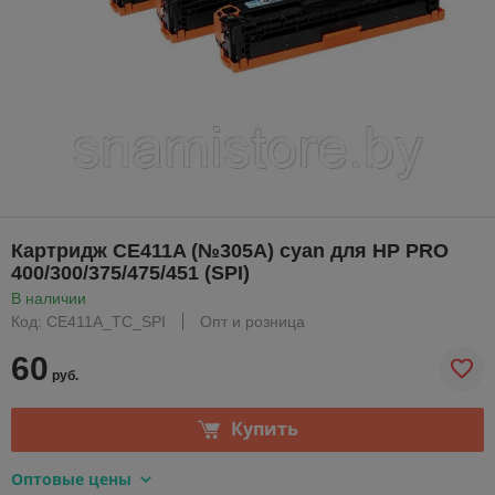
Картридж CE411A (№305A) cyan для HP PRO
400/300/375/475/451 (SPI)
В наличии
Код: CE411A_TC_SPI
Опт и розница
60
руб.
Купить
Оптовые цены