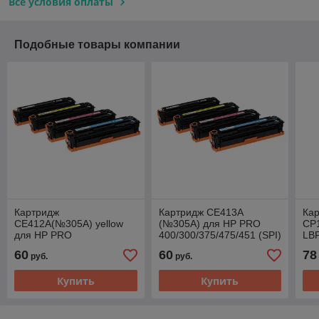
Все условия оплаты
Подобные товары компании
Картридж
Картридж CE413A
Ка
CE412A(№305A) yellow
(№305A) для HP PRO
CP
для HP PRO
400/300/375/475/451 (SPI)
LBP
400/300/375/475/451 (SPI)
60
60
78
руб.
руб.
Купить
Купить