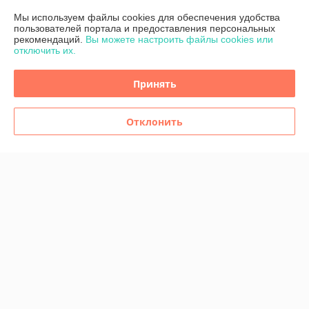
Мы используем файлы cookies для обеспечения удобства
Сделка подтверждена через корзину
пользователей портала и предоставления персональных
рекомендаций.
Вы можете настроить файлы cookies или
отключить их.
Покупатель
12.02.2026
Принять
Отлично
Показать все отзывы
Отклонить
О нас
Контакты
Доставка и оплата
График работы
Полная версия сайта