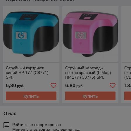
Струйный картридж
Струйный картридж
Ст
синий HP 177 (C8771)
светло красный (L.Mag)
син
SPI.
HP 177 (C8775) SPI.
(CD
6,80
6,80
13
руб.
руб.
Купить
Купить
О нас
Рейтинг не сформирован
Менее 5 отзывов за последний год