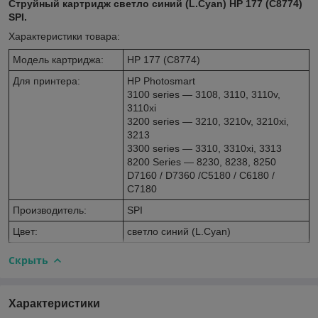
Струйный картридж светло синий (L.Cyan) HP 177 (C8774)
SPI.​
Характеристики товара:
Модель картриджа:
HP 177 (C8774)
Для принтера:
HP Photosmart
3100 series ― 3108, 3110, 3110v,
3110xi
3200 series ― 3210, 3210v, 3210xi,
3213
3300 series ― 3310, 3310xi, 3313
8200 Series ― 8230, 8238, 8250
D7160 / D7360 /C5180 / C6180 /
C7180
Производитель:
SPI
Цвет:
светло синий (L.Cyan)
Скрыть
Характеристики