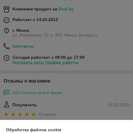
Компания продает на
Deal.by
Работает с 14.03.2012
г. Минск
ул. Фабричная, 22, к. 302, Минск, Беларусь
Контакты
Сегодня работает с 09:00 до 17:00
Показать весь график работы
Отзывы о магазине
323 отзывов за всё время
Покупатель
16.02.2026
Отлично
Очень доволен качеством и быстротой обслуживания. Все 
Обработка файлов cookie
соответствует описанию.