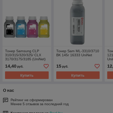
Тонер Samsung CLP
Тонер Sam ML-3310/3710
То
310/315/320/325/ CLX
BK 145г 16333 UniNet
121
3170/3175/3185 (UniNet)
Uni
45гр. бутылка (Absolute
14,40
15
12
руб.
руб.
Color) (красный)
Купить
Купить
О нас
Рейтинг не сформирован
Менее 5 отзывов за последний год