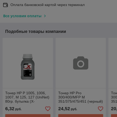
Оплата банковской картой через терминал
Все условия оплаты
Подобные товары компании
Тонер HP P 1005, 1006,
Тонер HP Pro
Тон
1007, M 125, 127 (UniNet)
300/400/MFP M
30
80гр. бутылка (X-
351/375/475/451 (черный)
351
Generation) глянцевая
90гр. UniNet X-Generation
(кр
6,32
24,52
20
руб.
руб.
печать
Gen