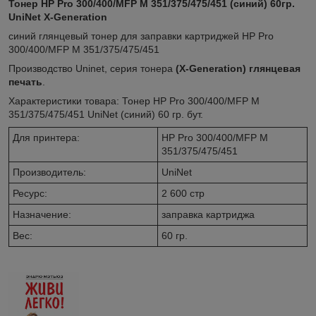
Тонер HP Pro 300/400/MFP M 351/375/475/451 (синий) 60гр.
UniNet X-Generation
синий глянцевый тонер для заправки картриджей HP Pro
300/400/MFP M 351/375/475/451
Производство Uninet, серия тонера
(X-Generation) глянцевая
печать
.
Характеристики товара: Тонер HP Pro 300/400/MFP M
351/375/475/451 UniNet (синий) 60 гр. бут.
Для принтера:
HP Pro 300/400/MFP M
351/375/475/451
Производитель:
UniNet
Ресурс:
2 600 стр
Назначение:
заправка картриджа
Вес
:
60 гр.