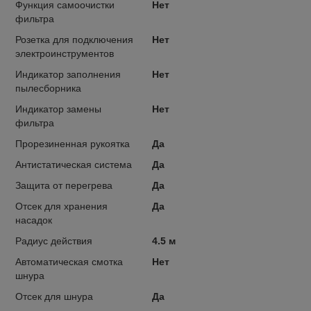
Функция самоочистки
Нет
фильтра
Розетка для подключения
Нет
электроинструментов
Индикатор заполнения
Нет
пылесборника
Индикатор замены
Нет
фильтра
Прорезиненная рукоятка
Да
Антистатическая система
Да
Защита от перегрева
Да
Отсек для хранения
Да
насадок
Радиус действия
4.5 м
Автоматическая смотка
Нет
шнура
Отсек для шнура
Да