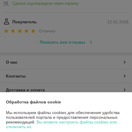
Сделка подтверждена через корзину
Покупатель
12.02.2026
Отлично
Показать все отзывы
О нас
Контакты
Доставка и оплата
Обработка файлов cookie
График работы
Мы используем файлы cookies для обеспечения удобства
пользователей портала и предоставления персональных
Полная версия сайта
рекомендаций.
Вы можете настроить файлы cookies или
отключить их.
Политика обработки cookies