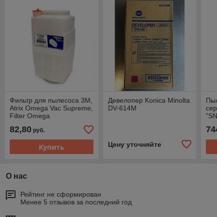
Фильтр для пылесоса 3M,
Девелопер Konica Minolta
Пы
Atrix Omega Vac Supreme,
DV-614M
сер
Filter Omega
"SN
(V
82,80
74
руб.
Цену уточняйте
Купить
О нас
Рейтинг не сформирован
Менее 5 отзывов за последний год