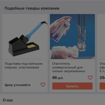
Подобные товары компании
Подставка под паяльник
Очиститель
Очи
(черная, пластиковая)
универсальный для
офи
сильно загрязнённых
5 л
поверхностей KATUN
5L
96
29
руб.
ULTRACLENS
Цену уточняйте
Купить
О нас