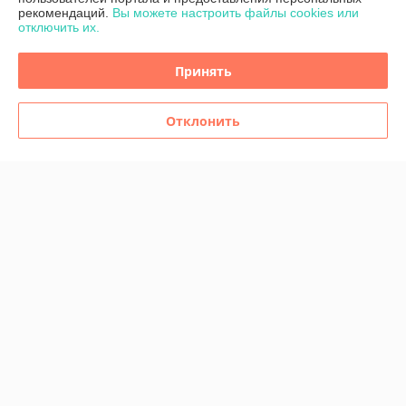
рекомендаций.
Вы можете настроить файлы cookies или
отключить их.
Политика обработки cookies
Принять
Сайт создан на платформе Deal.by
Отклонить
Информация для покупателя
Юридическое лицо:
ООО "Компания СНАМИ"
220033, г.Минск, ул.Фабричная, 22, к. 302
Регистрационный номер ЕГР: 193099848
УНП: 193099848
Регистрационный орган: Минский горисполком
Дата регистрации компании: 28.06.2018
Ссылка на свидетельство/лицензию