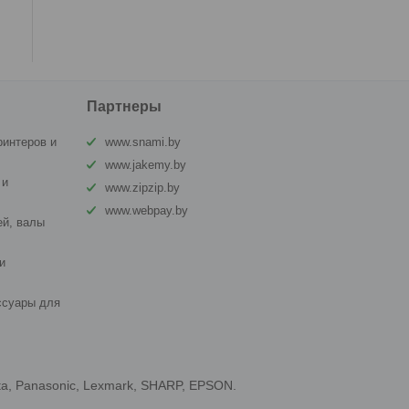
Партнеры
ринтеров и
www.snami.by
www.jakemy.by
 и
www.zipzip.by
www.webpay.by
й, валы
и
ссуары для
ta, Panasonic, Lexmark, SHARP, EPSON.