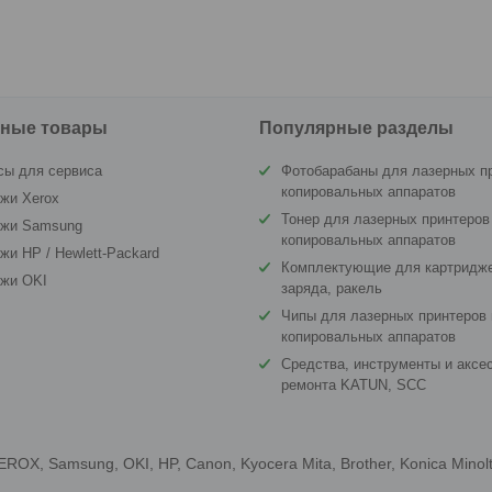
ные товары
Популярные разделы
сы для сервиса
Фотобарабаны для лазерных п
копировальных аппаратов
жи Xerox
Тонер для лазерных принтеров
джи Samsung
копировальных аппаратов
жи HP / Hewlett-Packard
Комплектующие для картридже
джи OKI
заряда, ракель
Чипы для лазерных принтеров 
копировальных аппаратов
Средства, инструменты и аксе
ремонта KATUN, SCC
X, Samsung, OKI, HP, Canon, Kyocera Mita, Brother, Konica Minol