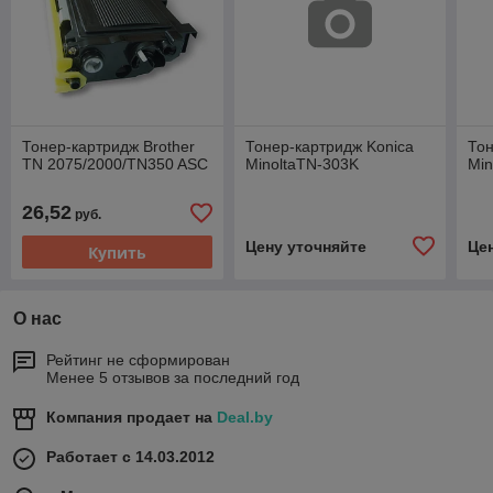
Тонер-картридж Brother
Тонер-картридж Konica
Тон
TN 2075/2000/TN350 ASC
MinoltaTN-303K
Min
26,52
руб.
Цену уточняйте
Це
Купить
О нас
Рейтинг не сформирован
Менее 5 отзывов за последний год
Компания продает на
Deal.by
Работает с 14.03.2012