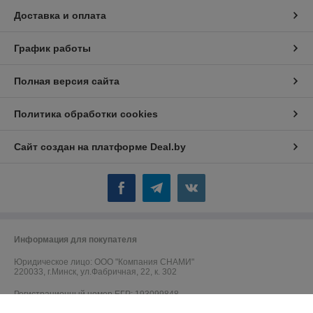
Доставка и оплата
График работы
Полная версия сайта
Политика обработки cookies
Сайт создан на платформе Deal.by
Информация для покупателя
Юридическое лицо:
ООО "Компания СНАМИ"
220033, г.Минск, ул.Фабричная, 22, к. 302
Регистрационный номер ЕГР: 193099848