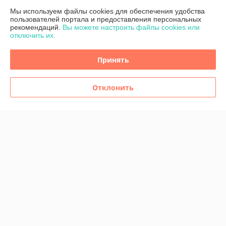
Мы используем файлы cookies для обеспечения удобства
пользователей портала и предоставления персональных
Полная версия сайта
рекомендаций.
Вы можете настроить файлы cookies или
отключить их.
Политика обработки cookies
Принять
Сайт создан на платформе Deal.by
Отклонить
Информация для покупателя
Юридическое лицо:
ООО "Компания СНАМИ"
220033, г.Минск, ул.Фабричная, 22, к. 302
Регистрационный номер ЕГР: 193099848
УНП: 193099848
Регистрационный орган: Минский горисполком
Дата регистрации компании: 28.06.2018