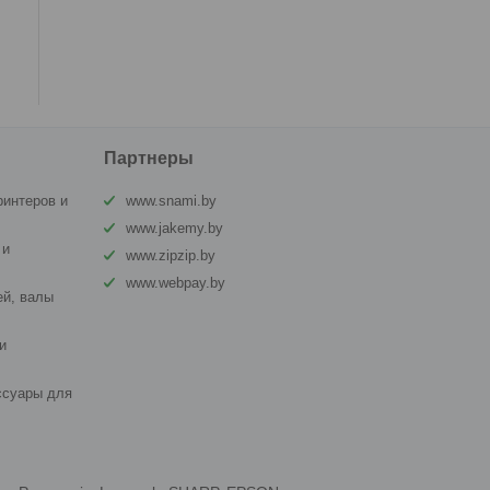
Партнеры
ринтеров и
www.snami.by
www.jakemy.by
 и
www.zipzip.by
www.webpay.by
й, валы
и
ссуары для