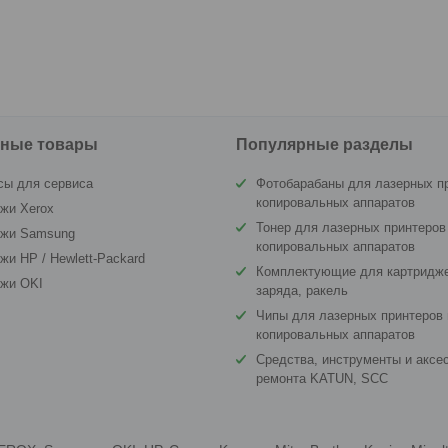
ные товары
Популярные разделы
сы для сервиса
Фотобарабаны для лазерных п
копировальных аппаратов
жи Xerox
Тонер для лазерных принтеров
джи Samsung
копировальных аппаратов
жи HP / Hewlett-Packard
Комплектующие для картридже
джи OKI
заряда, ракель
Чипы для лазерных принтеров 
копировальных аппаратов
Средства, инструменты и аксе
ремонта KATUN, SCC