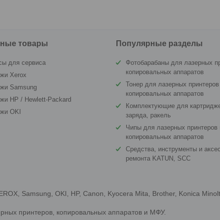
ные товары
Популярные разделы
сы для сервиса
Фотобарабаны для лазерных п
копировальных аппаратов
жи Xerox
Тонер для лазерных принтеров
джи Samsung
копировальных аппаратов
жи HP / Hewlett-Packard
Комплектующие для картридже
джи OKI
заряда, ракель
Чипы для лазерных принтеров 
копировальных аппаратов
Средства, инструменты и аксе
ремонта KATUN, SCC
X, Samsung, OKI, HP, Canon, Kyocera Mita, Brother, Konica Minol
ерных принтеров, копировальных аппаратов и МФУ.