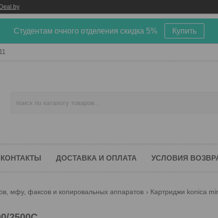
Deal.by
Студентам очного отделения скидка 5%
Купить
11
КОНТАКТЫ
ДОСТАВКА И ОПЛАТА
УСЛОВИЯ ВОЗВР
ов, мфу, факсов и копировальных аппаратов
Картриджи konica min
00/2500C