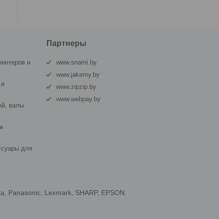
Партнеры
ринтеров и
www.snami.by
www.jakemy.by
 и
www.zipzip.by
www.webpay.by
й, валы
и
ссуары для
ta, Panasonic, Lexmark, SHARP, EPSON.