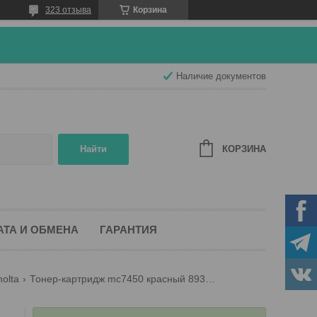
323 отзыва
Корзина
Наличие документов
КОРЗИНА
Найти
АТА И ОБМЕНА
ГАРАНТИЯ
olta
Тонер-картридж mc7450 красный 8938623