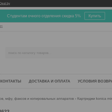
Deal.by
Студентам очного отделения скидка 5%
Купить
11
КОНТАКТЫ
ДОСТАВКА И ОПЛАТА
УСЛОВИЯ ВОЗВР
ов, мфу, факсов и копировальных аппаратов
Картриджи konica min
8623