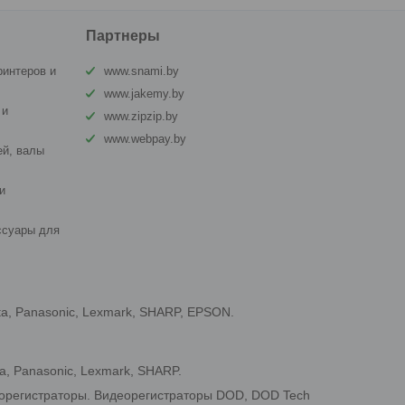
Партнеры
ринтеров и
www.snami.by
www.jakemy.by
 и
www.zipzip.by
www.webpay.by
й, валы
и
ссуары для
ta, Panasonic, Lexmark, SHARP, EPSON.
a, Panasonic, Lexmark, SHARP.
еорегистраторы. Видеорегистраторы DOD, DOD Tech