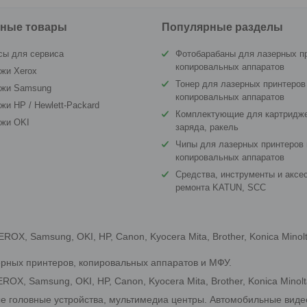
ные товары
Популярные разделы
сы для сервиса
Фотобарабаны для лазерных п
копировальных аппаратов
жи Xerox
Тонер для лазерных принтеров
джи Samsung
копировальных аппаратов
жи HP / Hewlett-Packard
Комплектующие для картридже
джи OKI
заряда, ракель
Чипы для лазерных принтеров 
копировальных аппаратов
Средства, инструменты и аксе
ремонта KATUN, SCC
X, Samsung, OKI, HP, Canon, Kyocera Mita, Brother, Konica Minol
ерных принтеров, копировальных аппаратов и МФУ.
OX, Samsung, OKI, HP, Canon, Kyocera Mita, Brother, Konica Minolt
ые головные устройства, мультимедиа центры. Автомобильные вид