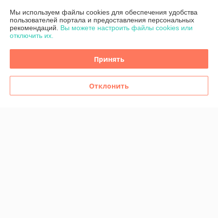
График работы
Мы используем файлы cookies для обеспечения удобства
пользователей портала и предоставления персональных
Полная версия сайта
рекомендаций.
Вы можете настроить файлы cookies или
отключить их.
Политика обработки cookies
Принять
Сайт создан на платформе Deal.by
Отклонить
Информация для покупателя
Юридическое лицо:
ООО "Компания СНАМИ"
220033, г.Минск, ул.Фабричная, 22, к. 302
Регистрационный номер ЕГР: 193099848
УНП: 193099848
Регистрационный орган: Минский горисполком